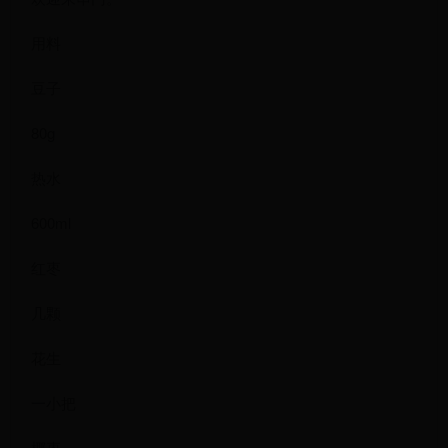
用料
豆子
80g
热水
600ml
红枣
几颗
花生
一小把
椰枣