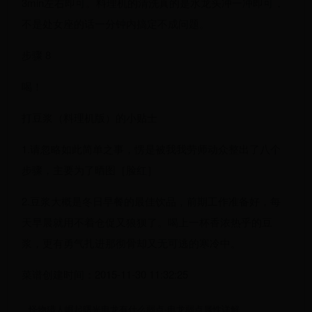
3min左右即可。料理机的清洗真的是水龙头冲一冲即可，
不是处女座的话一分钟内搞定不成问题。
步骤 8
喝！
打豆浆（料理机版）的小贴士
1.请忽略如此简单之事，愣是被我我劳师动众整出了八个
步骤，主要为了晒图［脸红］
2.豆浆大概是冬日早餐的最佳饮品，前期工作准备好，每
天早晨就用不着仓促又狼狈了。喝上一杯香浓热乎的豆
浆，更有勇气扎进那彻骨却又无可逃的寒冷中。
菜谱创建时间：2015-11-30 11:32:25
怪物猎人崛起曙光电龙有什么弱点-电龙弱点属性详解