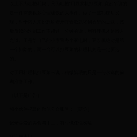
以上不为吐槽我妈，只为吐槽“用豆浆机打豆浆”竟然吊诡的
是一件需要很多心理建设的大事件。做了一些功课后发
现，对于懒人来说想刷着牙哼着歌就喝到香醇的豆浆，然
后后续的洗刷工作不超过一分钟的话，用料理机才是懒人
之道。于是给自己的小家置办小家电时，豆浆机绝对是第
一个排除的，而一台可以打豆浆的料理机则是一定要选
的。
对于用料理机打豆浆来说，稍微繁琐的只是一劳永逸的前
期准备工作。
［以下是广告］
和小伙伴捣鼓的微信公众账号：［随你］
记录喜爱的美食与手工，有时也任性唠嗑
欢迎来串门。