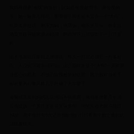
我妈有很多“省钱”的怪招，比如喜欢攒超市卡。单位发的
卡，她一般舍不得用，要攒够了再去超市置办一个“大件”，
此类大件包括：电压力锅，电蒸锅，电饭煲等等。在全自
动豆浆机开始风靡的时候，她也用这办法省出了一台豆浆
机。
由于可加热豆浆机之难清洗，每次一打就必须是一升多起
跳，人少的话基本喝不完。这么些年来这个“大件”一直被我
娘悉心收藏着，不放心给我爸单独使用，因为她对我爸手
脚粗重的行事风格几乎吐槽了大半辈子。
偏偏我亲爱的妈妈志在城墙不在厨房，被我爸惯着几乎就
没做过饭，于是豆浆机买来许多年，用的次数大概不超过
10次。其中估计有5次还是我给他们打打香蕉牛奶之类的饮
品喝着玩儿。