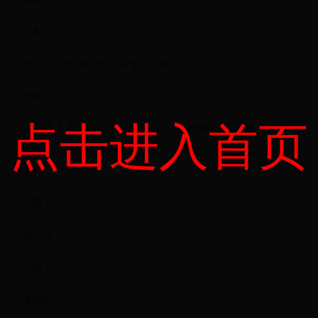
几颗
打豆浆（料理机版）的做法步骤
步骤 1
点击进入首页
将豆子洗净（黄豆黑豆都可以，很少外购黄豆，都是爸爸
提供的自家种的豆子，同样是他的作风——各色豆子混
杂）
步骤 2
泡一天
步骤 3
涨胖胖