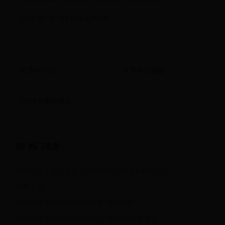
CSS 给一个 DIV 添加上下间距
世界杯介绍
世界杯主题歌
2018世界杯球队
热门信息
周琦职业生涯封盖数与防守效率的深度剖析与探讨
汽车之家
𫄸的意思,𫄸的解释,𫄸的拼音,𫄸的部首
创造与魔法各材料熔炼时间一览 材料熔炼多久