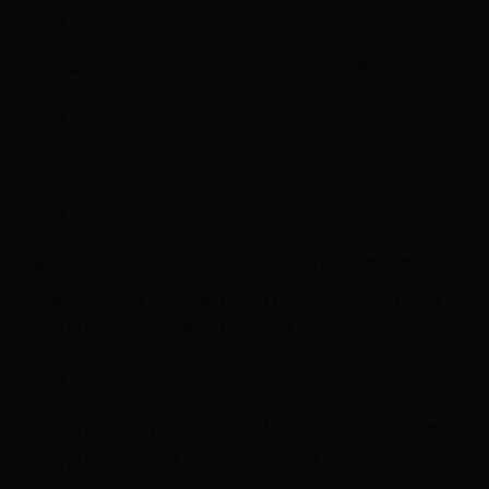
步骤 4
倒入锅中，煮开后再煮20min左右，将豆子煮熟
步骤 5
滤掉水
步骤 6
晾凉分装，每80g左右一包（约打600ml左右豆浆，两个人
的量，并非固定，浓淡视个人喜好），冰箱冷冻保存（每
次煮很多豆保存，够两个人喝一个季度）
步骤 7
取一份豆子，和花生、红枣（去核）、椰枣（很甜，天然
糖分提供，无需加糖），600ml左右热水，料理机高速2－