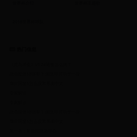
世界杯介绍
世界杯主题歌
2018世界杯球队
热门信息
《荒岛求生》v0.24螃蟹怎么烤？
能否挺进18强赛？ 国足毕其功于一役
腐烂国度1怎么设置界面中文
专家解读
专家解读
能否挺进18强赛？ 国足毕其功于一役
腐烂国度1怎么设置界面中文
第一名：新世纪洗浴中心