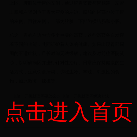
上区。脾脏位于胃的左侧，通过脾胃韧带与胃相连。左肾
上腺和左肾则位于胃大弯侧的左边。胰腺的尾部也位于胃
的左侧。再往左侧，上部为脾脏，下部为横结肠和小肠。
总之，胃的左边包含多个重要的器官，这些器官各自发挥
着不同的功能，共同维护着人体的健康。如果出现胃部周
围的不适症状，且长时间无法缓解，建议及时前往医院就
诊，以明确病因并进行针对性治疗。日常应保持健康的生
活方式，注意饮食清淡，少吃生冷、辛辣、刺激性的食
物，如冰激凌、辣椒等。
电脑一开机就蓝屏要怎么办 电脑一开机就蓝屏解决方法
点击进入首页
《荒岛求生》v0.24螃蟹怎么烤？