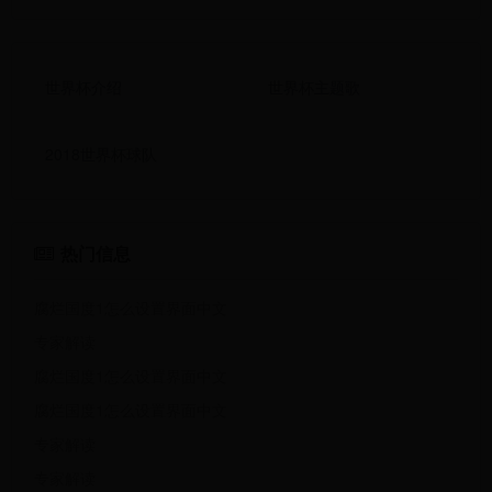
世界杯介绍
世界杯主题歌
2018世界杯球队
热门信息
腐烂国度1怎么设置界面中文
专家解读
腐烂国度1怎么设置界面中文
腐烂国度1怎么设置界面中文
专家解读
专家解读