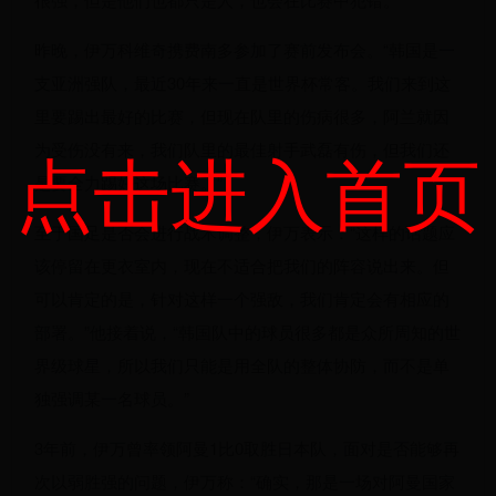
昨晚，伊万科维奇携费南多参加了赛前发布会。“韩国是一
支亚洲强队，最近30年来一直是世界杯常客。我们来到这
里要踢出最好的比赛，但现在队里的伤病很多，阿兰就因
点击进入首页
为受伤没有来，我们队里的最佳射手武磊有伤，但我们还
是要全力踢好这场比赛。”
至于国足是否会进行战术调整，伊万表示：“这样的话题应
该停留在更衣室内，现在不适合把我们的阵容说出来。但
可以肯定的是，针对这样一个强敌，我们肯定会有相应的
部署。”他接着说，“韩国队中的球员很多都是众所周知的世
界级球星，所以我们只能是用全队的整体协防，而不是单
独强调某一名球员。”
3年前，伊万曾率领阿曼1比0取胜日本队，面对是否能够再
次以弱胜强的问题，伊万称：“确实，那是一场对阿曼国家