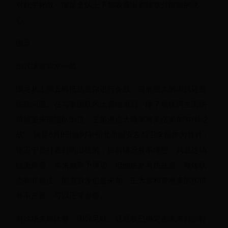
对此生死战，国足全队上下都表露出必须拿分而回的决
心。
国足
伤兵满营背水一战
国足从上周五晚抵达首尔进行备战，目前最大的困扰还是
伤病问题。在与泰国队的比赛结束后，除了前锋阿兰因伤
情较重未能随队出征；王振澳也大概率将无法参加“中韩之
战”，国足6月8日临时补招北京国安左后卫李磊作为替补；
张玉宁是打着封闭出征的，目前情况并不理想；武磊这场
结束停赛，本来被寄予厚望，但他依然有伤在身，整体状
态并非最佳，能否首发也是未知。王大雷和费南多的伤情
并不严重，可以正常参赛。
对这场关键比赛，国际足联、亚足联已确定选派来自沙特