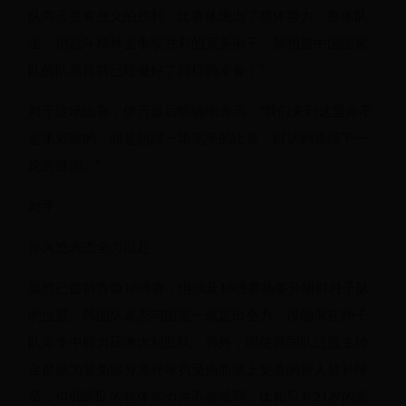
队而言是有意义的胜利，比赛体现出了整体努力、整体队
伍、用战斗精神去争取胜利的完美例子。我相信中国国家
队的队员目前已经做好了同样的准备！”
对于这场比赛，伊万最后明确地表示：“我们来到这里并不
是来郊游的，而是想踢一场完美的比赛，以达到晋级下一
轮的目的。”
对手
孙兴慜表态全力以赴
虽然已提前晋级18强赛，但涉及18强赛抽签分组时种子队
的位置，韩国队表态与国足一战定出全力，以确保在种子
队竞争中能力压澳大利亚队。另外，即使韩国队过渡主帅
金度勋为避免部分海外球员受伤而派上更多的新人替补球
员，但韩国队的整体实力并不会减弱。比如只有21岁的裴