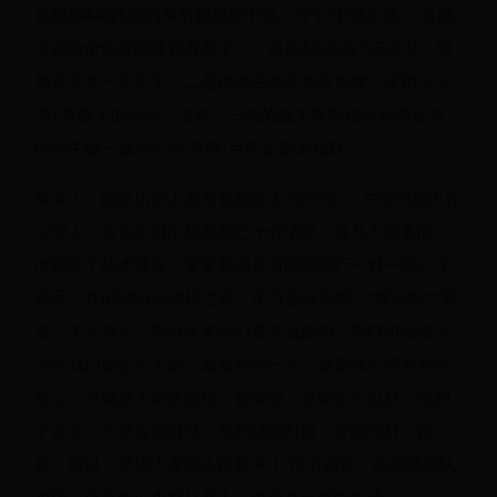
是使用442阵型的单后腰菱形中场。对于“中韩之战”，各路
专家给伊帅提的建议有两个：一是把4后卫改为5后卫，增
加蒋圣龙一个中卫，二是把单后腰改为双后腰，采用王上
源+黄政宇的组合。当然，一切的战术阵型都不是固定的，
伊帅关键一战会不会“变阵”目前还是未知数。
事实上，国足历史上屡屡被称患上“恐韩症”，关键问题出在
心理上。目前小组出线形势已十分清晰，这几天的备战，
伊帅除了战术准备，更重要的是对国脚进行一对一的心理
暗示。在6月8日的训练之前，伊万告诉国脚：“我会给大家
放一个小片子，告诉大家他们是怎么踢的，同时也会告诉
大家我们该怎么去踢。最基本的一点，就是我们需要有自
信心，关键是大家要团结、要果敢、更要全力以赴。做到
了这些，大家在面对球、拿到球的时候，才能传好、踢
好。所以，希望大家把头抬起来！”伊万还称，虽然韩国队
很强，但是他们也都只是人，也会在比赛中犯错。