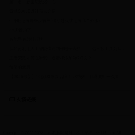
第一名：新世纪洗浴中心
索威S865B设计亮点介绍
cf外服还有哪些没有关闭(穿越火线还有几个外服)
an拼音的字
智能手表总排行榜
我如何利用人工智能快速制作电子表格 —— 这三款工具为我节省数小时
王者荣耀如何在游戏中邀请和添加QQ好友？
御玺的意思
【2025最新】10款D3推薦品牌！D3功效、挑選要點一次看
友情链接
Copyright © 2022 2022世界杯_国足进过几次世界杯 - 4v116.com All