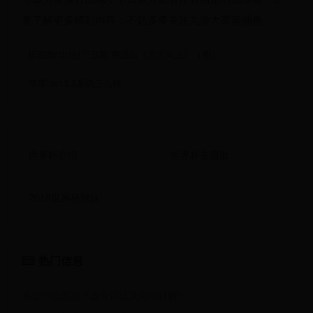
要了解更多精彩内容，不妨多多关注九游大富豪捕鱼
田源陷"出轨门"丑闻 将退出《天天向上》（图）
苹果ios13.3系统怎么样
世界杯介绍
世界杯主题歌
2018世界杯球队
热门信息
焉是什么意思？古今用法及例句详解!