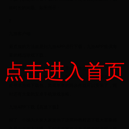
耗时长的问题。如图所示：
2
九游客户端
最直接的方法就是到九游APP进行下载，九游APP提供海
量的精品游戏下载，
点击进入首页
在九游客户端搜索栏中输入大富豪捕鱼进行搜索，点击进
入到游戏专区中，如图所示：如图所示，这样你就不用四
处寻求游戏下载包，简简单单的两步你就可以安装了，同
时​还有大量的安卓手机游戏攻略。
九游APP下载【高速下载】​
好了，小编为大家大家提供了这两种教程是下载大富豪捕
鱼最为直接方法哦，不知道大家有没有清楚的知道呢？想