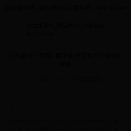
2022世界杯_国足进过几次世界杯 - 4v116.com
2022世界杯_国足进过几次世界杯 -
4v116.com
大富豪捕鱼官网在哪下载 最新官方下载安装
地址
5331
/
2025-05-12 16:05:00
世界杯主题歌
导
读
大富豪捕鱼怎么下载？想要比别人更加抢先抢快的玩到这
款游戏，那么你获取游戏开测消息是关键，能够获取到第