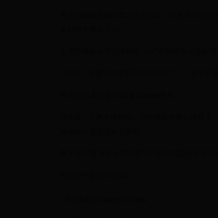
关注我廉颇连输出都比这韩信高，结果评分韩信
策划脑子秀逗了🐴
王者荣耀发布于天津阅读 2147全部回复火钳有翔
18天前 · 福建可能是因为狄仁杰拉了。。原本
亮了(2)查看回复(1)回复snapelll楼主
18天前 · 天津火钳有翔：可能是因为狄仁杰拉
和他评分高也没啥关系呀
亮了(0)回复展开全部回复用户协议电脑版新冠求助新冠辟谣©
打开APP参与讨论160
可以免费自学编程的12个网站