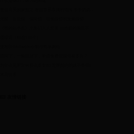
什么是锪刀，锪刀的用途
丧假几天国家规定 丧假直系亲属的范围 爷爷奶奶去世有丧假吗
无锁、自旋锁、偏向锁、轻量级锁和重量级锁
《我的前半生》主角们人人爱表 但他戴的腕表不符合人设吧？
霞组词（精选198个）
使用Dreamweaver制作简单网站
请问下，一般情况下，申请免费授权号要多久？
为什么瓦罗兰特那么多女生(无畏契约的妹子多吗)
木马技术
友情链接