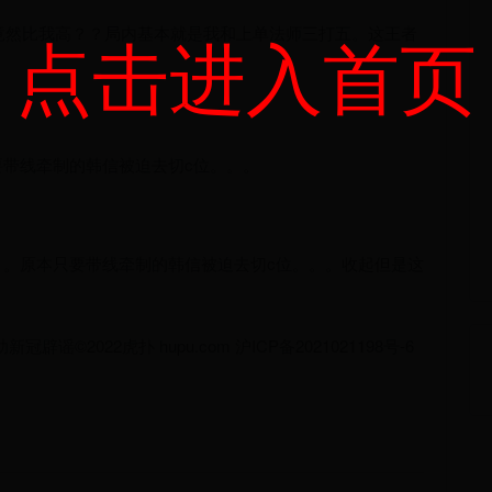
点击进入首页
竟然比我高？？局内基本就是我和上单法师三打五。这王者
只要带线牵制的韩信被迫去切c位。。。
了。。原本只要带线牵制的韩信被迫去切c位。。。收起但是这
2022虎扑 hupu.com 沪ICP备2021021198号-6