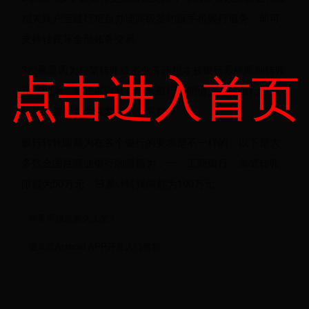
相关账户至建行柜台办理高级签约版手机银行服务，即可
支持转账等全部账务交易。
点击进入首页
3如果是因为频繁转账或者业务违规才被银行系统限制转账
额度的话，客户可以直接联系银行说明情况，待银行解除
风控，银行就会恢复正常交易额度。
银行转账限额为在各个银行的要求是不一样的，以下是大
多数全国性商业银行的限额为：一、工商银行：单笔转账
限额为50万元，日累计转账限额为100万元。
苹果审核过多久上架?
傻瓜式Android APP开发入门教程