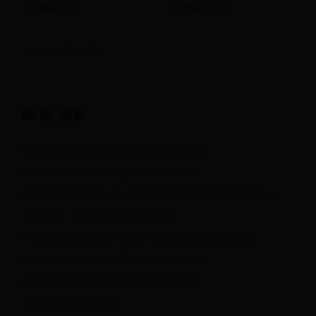
世界杯介绍
世界杯主题歌
2018世界杯球队
热门信息
倢的解釋,倢注音讀音,倢的意思,倢英文翻譯
世界杯客流高峰挑战让包机公司应接不暇
微信表情含义图解大全（2023新版微信表情含义对照表） – 猎富团
《梦梦奈》怎么玩？使用方法介绍
苹果能用蓝牙鼠标吗 iPad或iPhone如何设置鼠标功能
什么是地图投影？（以及为什么欺骗我们）
电路图怎么画？新手电路图绘制方法教程
亥巳兼乾巽是什么意思