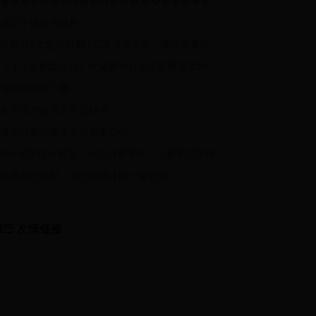
����唳�蝷澆��𦒘�憸� ����唳���漣蝷澆��典𪑛憸��?
风云千樯如何解释
世界杯5大悲情时刻：C罗放声大哭、梅西落寞的背影
《了不起的盖茨比》中黛西为什么不选择更爱她，更富有的盖茨比？
遁地模拟器下载
房子过户后几天可以销户
英雄联盟维迦皮肤分别多少钱
Win10字体全解析：系统自带字体、下载安装字体、字体设置详解
电脑要开机时，按什么键才能一键还原？
友情链接