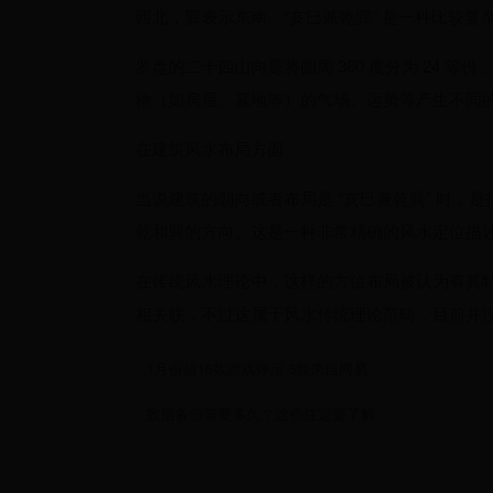
西北，巽表示东南。“亥巳兼乾巽” 是一种比较复
罗盘的二十四山向是将圆周 360 度分为 24 等
物（如房屋、墓地等）的气场、运势等产生不同
在建筑风水布局方面
当说建筑的朝向或者布局是 “亥巳兼乾巽” 时
乾和巽的方向。这是一种非常精确的风水定位描
在传统风水理论中，这样的方位布局被认为有其
相关联，不过这属于风水传统理论范畴，目前并
1月份超16款游戏停运 5款来自网易
数据备份需要多久？这些注定要了解