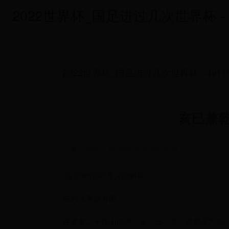
2022世界杯_国足进过几次世界杯 - 4v
2022世界杯_国足进过几次世界杯 - 4v116
亥巳兼
1633
/
2025-05-08 02:22:43
“亥巳兼乾巽”含义的解释：
在风水罗盘方面
在罗盘二十四山向中，亥、巳、乾、巽都是方位