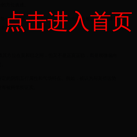
杂的方位表述。
点击进入首页
份，每一份 15 度。在风水中，不同的山向组合被认为会对建筑
的影响。
，是指其方位在亥和巳之间，但又不是正亥正巳，而是稍微偏向
述。
特定的阴阳五行属性和气场特点。例如，被认为与某些运势
没有被科学所证实。