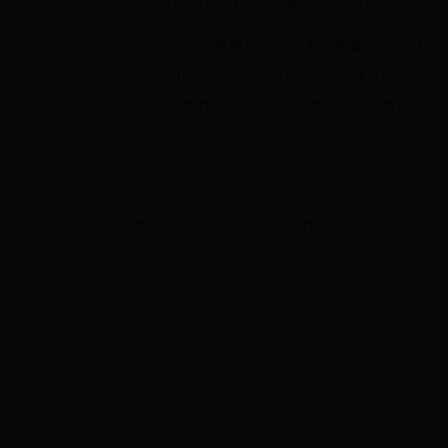
除非你的应用程序是为开发人员准备的，否则你应
40，80,160.等等，直到你在一个可接受的时间范围
监控其他事件，如电话睡眠/唤醒或应用程序的启
变算法方法。
碧藍幻想
澳大利亚有望连续第五次进军世界杯
Copyright © 2022 2022世界杯_国足进过几次世界杯 - 4v116.com