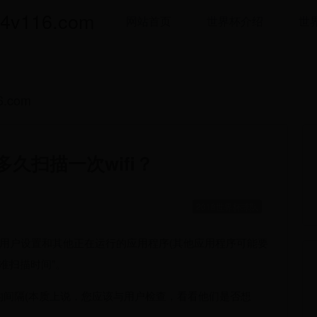
116.com
网站首页
世界杯介绍
世
.com
统多久扫描一次wifi？
2018世界杯球队
一些用户设置和其他正在运行的应用程序(其他应用程序可能要
标准扫描时间”。
间的间隔(本质上说，您应该与用户检查，看看他们是否想