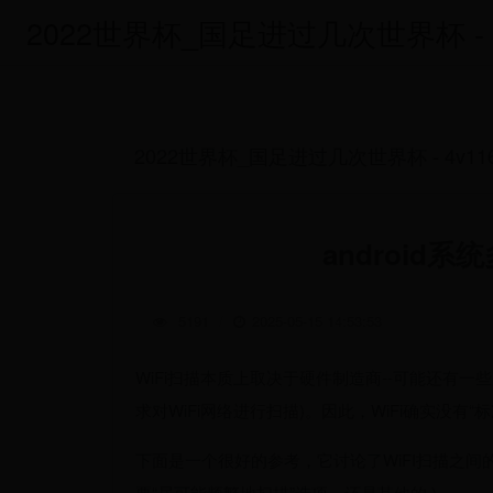
2022世界杯_国足进过几次世界杯 - 4v
2022世界杯_国足进过几次世界杯 - 4v116
android系
5191
/
2025-05-15 14:53:53
WiFi扫描本质上取决于硬件制造商--可能还有
求对WiFi网络进行扫描)。因此，WiFi确实没有“
下面是一个很好的参考，它讨论了WiFI扫描之
要“尽可能频繁地扫描”选项，还是其他的.)