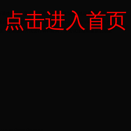
点击进入首页
该使用一个衰减的算法，比如检查5秒，然后是10，20，
内达到极限(比如5分- 300秒；或1小时- 3600秒)。然后也
动。使用这些方法进行WiFi轮询，并尝试连接和重新启动衰
 All Rights Reserved.