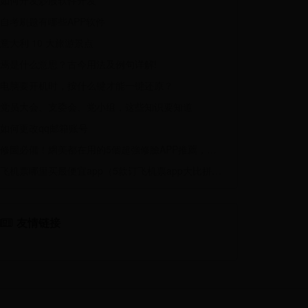
如何开发炒股软件开发
自考刷题有哪些APP软件
意大利 10 大旅游景点
焉是什么意思？古今用法及例句详解!
电脑要开机时，按什么键才能一键还原？
党员大会、支委会、党小组，这些知识要知道
如何更改qq邮箱账号
修圖必備！網美都在用的5個超強修臉APP推薦，照片更精緻！
飞机票哪里买最便宜app（5款订飞机票app大比拼）靠谱！
友情链接