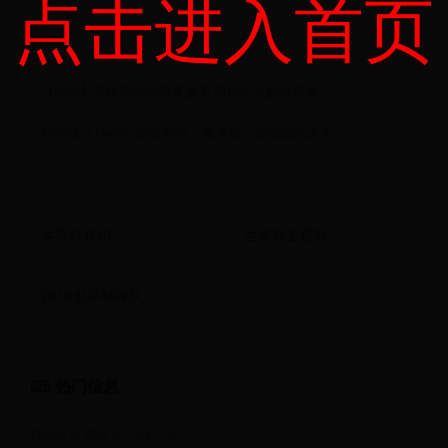
点击进入首页
打印
【折纸】折纸能动的弹簧盒子 教你怎么折纸弹簧
特斯拉（Tesla）的这些车，充满电，都能跑多远？
世界杯介绍
世界杯主题歌
2018世界杯球队
热门信息
B超检查需要多少钱一次