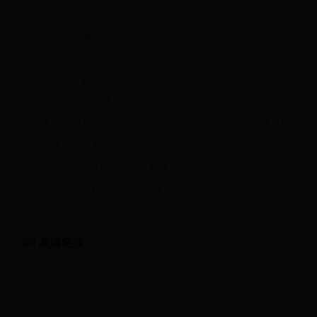
为什么想做产品经理？为什么适合做产品经理？
绝地求生怎么侧身开枪？
小米手机
【使用指南】Win11系统 如何查看端口
为什么想做产品经理？为什么适合做产品经理？
还有人在用1156平台吗？想升级吗？i3-530综合评测专题总结
什么是锪刀，锪刀的用途
solo是什么意思（solo是不是单挑）
英格兰历届世界杯战绩 历史上仅一次夺得世界杯冠军
友情链接