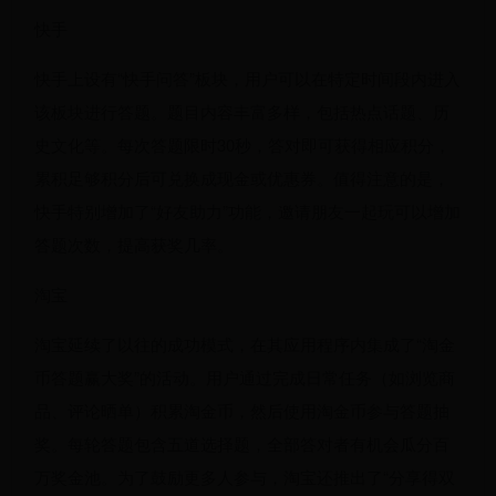
快手
快手上设有“快手问答”板块，用户可以在特定时间段内进入
该板块进行答题。题目内容丰富多样，包括热点话题、历
史文化等。每次答题限时30秒，答对即可获得相应积分，
累积足够积分后可兑换成现金或优惠券。值得注意的是，
快手特别增加了“好友助力”功能，邀请朋友一起玩可以增加
答题次数，提高获奖几率。
淘宝
淘宝延续了以往的成功模式，在其应用程序内集成了“淘金
币答题赢大奖”的活动。用户通过完成日常任务（如浏览商
品、评论晒单）积累淘金币，然后使用淘金币参与答题抽
奖。每轮答题包含五道选择题，全部答对者有机会瓜分百
万奖金池。为了鼓励更多人参与，淘宝还推出了“分享得双