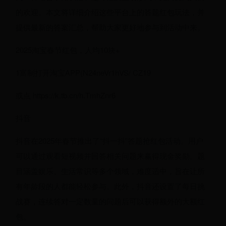
的欢迎。本文将详细介绍这些平台上的答题红包玩法，并
提供最新的答案汇总，帮助大家更好地参与到活动中来。
2025淘宝春节红包，人均10块+
1富制打开淘宝APP(N24neVr1hVS/ CZ19
或点 https://k.tb.cn/h.TmhZnr6
抖音
抖音在2025年春节推出了“抖一抖”答题抢红包活动。用户
可以通过观看短视频并回答相关问题来赢得现金奖励。题
目涵盖娱乐、生活常识等多个领域，难度适中，旨在让所
有年龄段的人都能轻松参与。此外，抖音还设置了每日挑
战赛，连续答对一定数量的问题后可以获得额外的大额红
包。