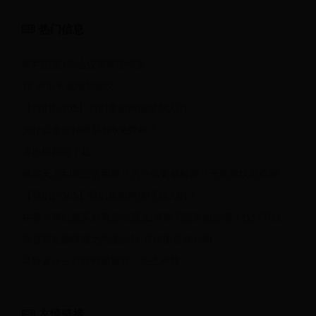
热门信息
腐烂国度1怎么设置界面中文
12 种出奇温顺的蛇类
【我们仨305】我们是如何推理别人的？
为什么要选择网易126免费邮？
遁地模拟器下载
琳琅天上到底怎么回事？为什么要被解散？天美都快把枪神纪搞毁了！
【我们仨305】我们是如何推理别人的？
在哪个网站能买到真正汾酒,如何购买正宗的汾酒？找到可信赖的购买渠道！
抖音新礼物玫瑰之约多少钱 具体的价钱介绍
马铃薯什么时候种植最好，怎么种植
友情链接