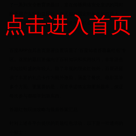
了一系列安全教育类题目，意在传播网络安全意识的同时
点击进入首页
给予用户实际利益回报。每天都有固定时间开放答题入
口，确保每位参与者都有公平竞争的机会。
百度
百度APP在其首页显著位置设置了“百度知道答题赢红包”专
区。这里的题目更偏向于百科知识和实用技巧，非常适合
求知欲旺盛的年轻人。除了常规的现金红包外，百度还提
供了丰富的礼品卡作为额外激励，涵盖了餐饮、电影票等
多个方面。更重要的是，百度承诺将定期更新题库，保证
每次参与都能学到新东西。
答题红包玩法攻略与最新答案汇总
针对上述各平台提供的答题红包活动，以下是一些通用的
小贴士：