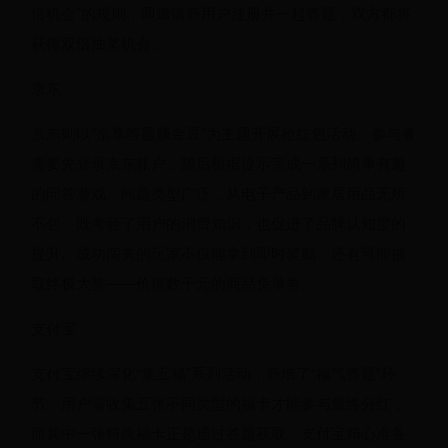
倍机会”的规则，即邀请新用户注册并一起答题，双方都将
获得双倍抽奖机会。
京东
京东则以“京享答题赚金豆”为主题开展抢红包活动。参与者
需要先登录京东账户，随后根据提示完成一系列简单有趣
的问答游戏。问题类型广泛，从电子产品到家居用品无所
不包，既考验了用户的消费知识，也促进了品牌认知度的
提升。成功闯关的玩家不仅能拿到即时奖励，还有可能抽
取终极大奖——价值数千元的商品免单券。
支付宝
支付宝继续深化“集五福”系列活动，新增了“福气答题”环
节。用户需收集五张不同类型的福卡才能参与最终分红，
而其中一张特殊福卡正是通过答题获取。支付宝精心准备