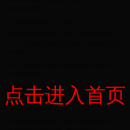
的收入更加可观。
4、自己网上怎么接单——蜂鸟众包
蜂鸟众包也是不错的选择。作为饿了么旗下的配送服务品
牌，它拥有海量的订单资源，类型多样，能够满足不同用
户的需求。
骑手可以根据自己的时间安排自由选择接单，实现工作与
生活的完美平衡。
点击进入首页
5、自己网上怎么接单——猪八戒网
如果你擅长创意设计、网站建设或营销推广等领域，那
么“猪八戒网”将是你的不二之选。
作为国内知名的威客网站，它提供了丰富的任务资源，让
你能够发挥自己的专业技能，赚取丰厚的佣金。