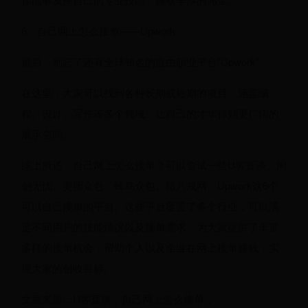
6、自己网上怎么接单——Upwork
最后，别忘了还有全球知名的自由职业平台“Upwork”。
在这里，大家可以找到各种长期或短期的项目，涵盖编
程、设计、写作等多个领域，让自己的才华得到更广阔的
展示空间。
综上所述，自己网上怎么接单？可以尝试一些U客直谈、闲
创无忧、美团众包、蜂鸟众包、猪八戒网、Upwork这6个
可以自己接单的平台。这些平台覆盖了多个行业，可以满
足不同用户的技能情况以及接单需求。为大家提供了丰富
多样的接单机会，帮助个人以及企业在网上接单赚钱，实
现大家的创收目标。
文章来源：U客直谈，自己网上怎么接单，