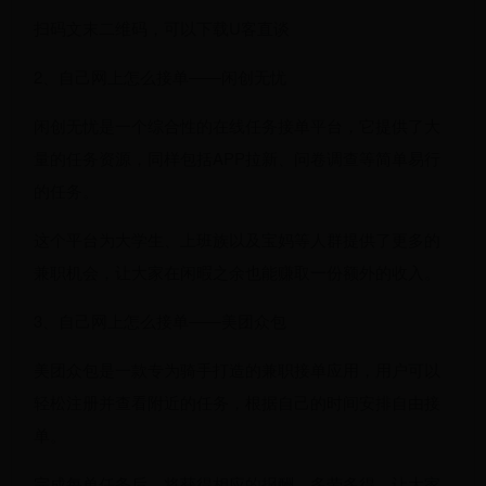
扫码文末二维码，可以下载U客直谈
2、自己网上怎么接单——闲创无忧
闲创无忧是一个综合性的在线任务接单平台，它提供了大
量的任务资源，同样包括APP拉新、问卷调查等简单易行
的任务。
这个平台为大学生、上班族以及宝妈等人群提供了更多的
兼职机会，让大家在闲暇之余也能赚取一份额外的收入。
3、自己网上怎么接单——美团众包
美团众包是一款专为骑手打造的兼职接单应用，用户可以
轻松注册并查看附近的任务，根据自己的时间安排自由接
单。
完成每单任务后，将获得相应的报酬，多劳多得，让大家