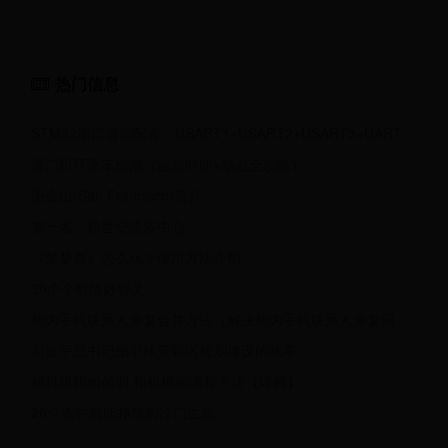
热门信息
STM32串口通信配置（USART1+USART2+USART3+UART4）
厦门BRT乘车指南（运营时间+站点全攻略）
旧金山(San Francisco)简介
第一名：新世纪洗浴中心
《梦梦奈》怎么玩？使用方法介绍
30个小时练好劈叉
华为手机联系人重复合并方法（解决华为手机联系人重复问题的有效方法）
习近平总书记指引雄安新区规划建设的故事
相机模糊如何调 相机模糊调整方法【详解】
20个农村最能挣钱的冷门生意