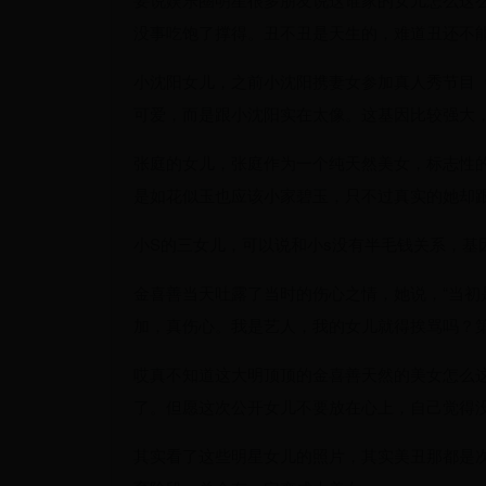
没事吃饱了撑得。丑不丑是天生的，难道丑还不
小沈阳女儿，之前小沈阳携妻女参加真人秀节目
可爱，而是跟小沈阳实在太像。这基因比较强大
张庭的女儿，张庭作为一个纯天然美女，标志性
是如花似玉也应该小家碧玉，只不过真实的她却
小S的三女儿，可以说和小s没有半毛钱关系，基
金喜善当天吐露了当时的伤心之情，她说，“当
加，真伤心。我是艺人，我的女儿就得挨骂吗？第
哎真不知道这大明顶顶的金喜善天然的美女怎么
了。但愿这次公开女儿不要放在心上，自己觉得
其实看了这些明星女儿的照片，其实美丑那都是