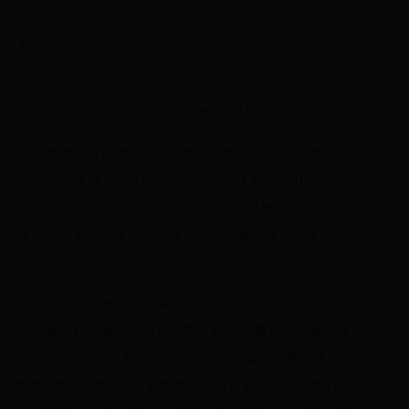
儿，是这位美女的女儿！
️下一篇：章子怡怒骂小沈阳 没赵本山谁认识
大最丑女明星排行榜：凤姐竟然不是第一位!小沈阳女儿女
女相似度大比拼，小沈阳父女完胜！史上最丑的10明星分
太高级，越来越像明星了盘点嫁给“丑男”被吐槽的八大美女
十大零丑闻的美艳女星小沈阳女儿洋洋首曝光娱乐圈生下3
现身，最珍贵的礼物揭谜底爷爷跟孙子的关系怎么填俞灏明
几条街杨幂和俞灏明竟然是旧爱关系 一场事故让他俩分开
长与变化9年过去了，俞灏明终于坦白与杨幂的关系，张
0大明星: 哪一位才是实至名那些和德国有着不可说关系的华