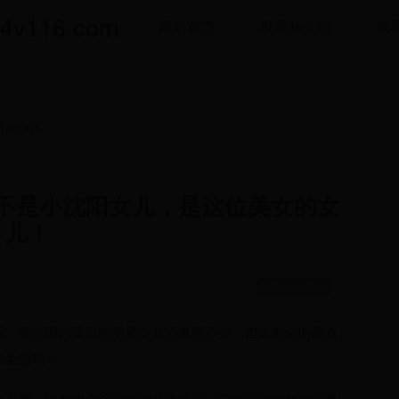
116.com
网站首页
世界杯介绍
世
.com
不是小沈阳女儿，是这位美女的女
儿！
世界杯主题歌
乐，要问国内最丑的明星女儿还真是不少，但大部分明星真
亲生的吗？
么丑啊，还有比小沈阳的女儿还要丑，哎我说这些网友真是