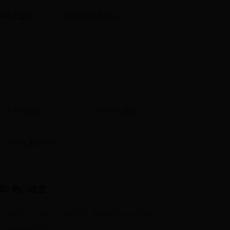
界杯主题歌
2018世界杯球队
世界杯介绍
世界杯主题歌
2018世界杯球队
热门信息
日本第一个中国人动漫歌手，她将无数人的梦想变成自己的新起点