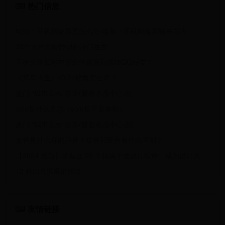
热门信息
电脑一开机就蓝屏要怎么办 电脑一开机就蓝屏解决方法
20个农村最能挣钱的冷门生意
王者荣耀如何在游戏中邀请和添加QQ好友？
《荒岛求生》v0.24螃蟹怎么烤？
厦门·“城市山水”喜茶(磐基名品中心店)
solo是什么意思（solo是不是单挑）
厦门·“城市山水”喜茶(磐基名品中心店)
攻音是什么样的声音？攻音和受音有什么区别？
【2024 最新】掌握这 20 个顶尖平面设计软件，成为设计大师！
12 种出奇温顺的蛇类
友情链接