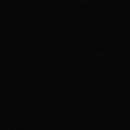
以一同学为例，组织学生从不同的角度观察，边观察边分
析：由于位置角度的不同，结构有什么不同?
学生观察、分析并回答;教师作适当的小结并作简单的板
画。
1、 头型特征：正面头像以鼻梁为中心线，左右两边相
同。半侧面头像，人的五官位置和大小就产生了透视变
化。着重观察头型特征，如大头、长脸、圆脸、扁
脸………..
2、 头发：发型。男同学，看他们的发际重点看耳前、脑
后;女同学，发型各不同，无论短发，还是小辫，头发总比
头型轮廓线略大一层。
3、 五官特征：着重观察绘画对象五官中最明显的特征。
如大眼睛、方鼻子、大耳朵、小嘴巴………..