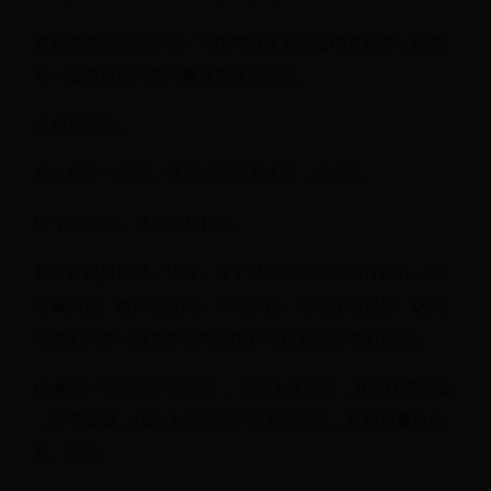
教师简略演示后小结：写生时最重要的是细致观察，观察
时一定要抓住写生对象最明显的特征。
a) 组织座位。
座位拉开一定距，被画的同学要坐隐，坐端正。
b) 学生写生，教师巡视指导。
整个过程要严肃，认真。除了努力画出同学的特征外，要
尽量美化。教师巡视时，不断表扬、鼓励仔细观察、认真
写生的同学，避免学画时嬉闹和出现丑化同学的作业 。
c) 展示一部分同学的作业 ，引导大家讨论，具定优秀作业
，给予鼓励，找出大部分同学共有的问题，教师作重点分
析、演示。