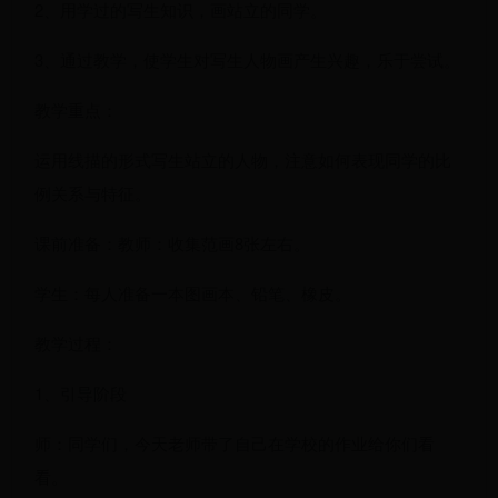
2、用学过的写生知识，画站立的同学。
3、通过教学，使学生对写生人物画产生兴趣，乐于尝试。
教学重点：
运用线描的形式写生站立的人物，注意如何表现同学的比
例关系与特征。
课前准备：教师：收集范画8张左右。
学生：每人准备一本图画本、铅笔、橡皮。
教学过程：
1、引导阶段
师：同学们，今天老师带了自己在学校的作业给你们看
看。