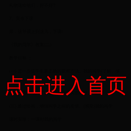
礼物送给他们，好不好?
7、宣布下课
师：这节课上到这儿，下课!
《我的同学》教案(二)
教学目标 ：
(一) 进一步使学生掌正确的观察方法。我的同学(了解、练
点击进入首页
习)
(二) 用线描写的方法表现人物的头部特征。(练习)
(三) 通过绘画，增强同学之间的友情。(感受)我的同学
课时安排：一课时我的同学