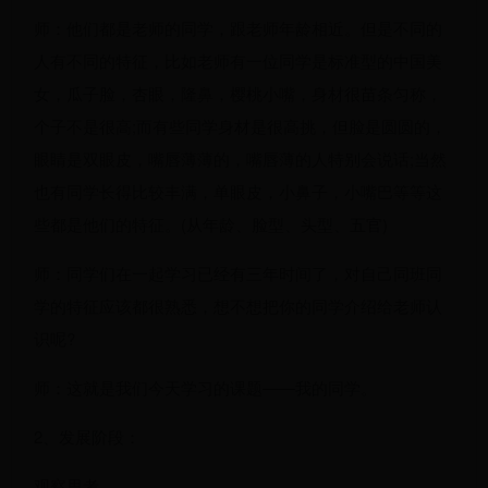
师：他们都是老师的同学，跟老师年龄相近。但是不同的
人有不同的特征，比如老师有一位同学是标准型的中国美
女，瓜子脸，杏眼，隆鼻，樱桃小嘴，身材很苗条匀称，
个子不是很高;而有些同学身材是很高挑，但脸是圆圆的，
眼睛是双眼皮，嘴唇薄薄的，嘴唇薄的人特别会说话;当然
也有同学长得比较丰满，单眼皮，小鼻子，小嘴巴等等这
些都是他们的特征。(从年龄、脸型、头型、五官)
师：同学们在一起学习已经有三年时间了，对自己同班同
学的特征应该都很熟悉，想不想把你的同学介绍给老师认
识呢?
师：这就是我们今天学习的课题——我的同学。
2、发展阶段：
观察思考