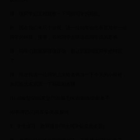
师：请同学们互相观察一下同班同学的特征。
师：现在我们来玩个游戏。请一位同学说出班里其中一位
同学的特征，接着，其他同学去猜这位同学说的是谁。
师：同学们都观察得很仔细，都认识到同班同学的特征
了。
师：现在我请一位同学上来给老师当一下今天的小模特，
老师给大家示范一下画画的步骤：
(1) 画脸型(2)画发型(3)画眉毛(4)画眼睛(5)画鼻子
(6)画嘴巴(7)画耳朵(8)画服饰
3、学生练习，教师辅导(写生同学站立的姿势)
师：老师已经把这位同学画好了，下面就由同学们画了。