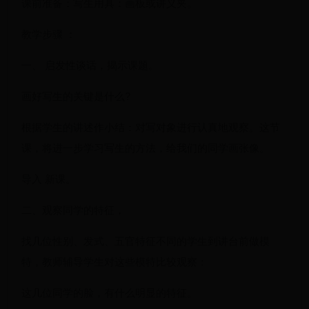
课前准备：写生用具：画板或讲义夹。
教学步骤 ：
一、 启发性谈话，揭示课题。
画好写生的关键是什么?
根据学生的讲述作小结：对写对象进行认真地观察。这节
课，将进一步学习写生的方法，给我们的同学画张像。
导入 新课。
二、观察同学的特征，
找几位性别、发式、五官特征不同的学生到讲台前做模
特，教师辅导学生对这些模特比较观察：
这几位同学的脸，有什么明显的特征。