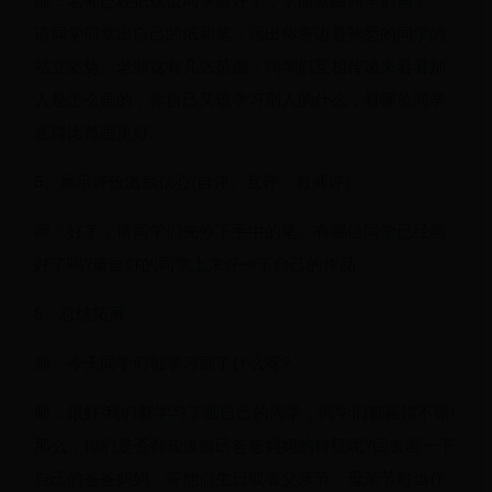
请同学们拿出自己的纸和笔，画出你身边最熟悉的同学的
站立姿势。老师这有几张范画，同学们互相传递来看看别
人是怎么画的，你自己又该学习别人的什么，看哪位同学
画得比范画更好。
5、展示评价激励信心(自评、互评、教师评)
师：好了，请同学们先停下手中的笔。有哪位同学已经画
好了吗?请画好的同学上来评一下自己的作品。
6、总结拓展
师：今天同学们都学习画了什么呀?
师：很好!我们都学习了画自己的同学，同学们都画得不错!
那么，你们是否都知道自己爸爸妈妈的特征呢?回去画一下
自己的爸爸妈妈，等他们生日或者父亲节、母亲节时当作