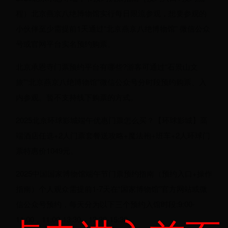
程）北京燕京八绝博物馆实行每日限流参观，想要参观的
小伙伴至少需提前1天通过“北京燕京八绝博物馆” 微信公众
号或官网平台实名预约购票。
北京承恩寺门票预约平台有哪些?游客可通过“石景山文
旅”“北京燕京八绝博物馆”微信公众号分时段预约购票、入
内参观。暂不支持线下购票的方式。
2025北京环球影城端午优惠门票怎么买？【环球影城】高
端酒店任选+2人门票套餐送攻略+魔法袍+班车+2人环球门
票特惠价1049元。
2025中国国家博物馆端午节门票预约指南（预约入口+操作
指南）个人观众需提前1-7天在“国家博物馆”官方网站或微
信公众号预约，每天分为以下三个预约入馆时段:9:00-
11:00，11:00-13:30，13:30-15:30。