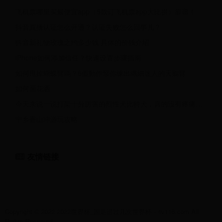
飞机票哪里买最便宜app（5款订飞机票app大比拼）靠谱！
抖音直播认证怎么开通？认证失败怎么回事儿？
抖音新礼物玫瑰之约多少钱 具体的价钱介绍
iPhone如何添加信任？快速设置步骤指南
如何甩掉蝴蝶臂嗎？6個動作幫你練出纖細迷人的天鵝臂
如何画花洒
今天来说一说打架十分厉害的烈性犬比特犬，真的没有疼痛神经？
宁乡香山冲游玩攻略
友情链接
Copyright © 2022 2022世界杯_国足进过几次世界杯 - 4v116.com All
Rights Reserved.