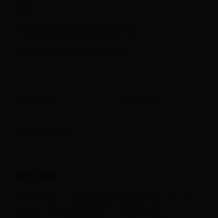
参观。
粉色如何调出来的 粉红颜色调色配方大全
麦肯锡方法：如何提升解决问题的能力？
世界杯介绍
世界杯主题歌
2018世界杯球队
热门信息
汽车保养指南 ｜正确更换机油的时间机油到底多久换一次比较合适呢
如何设置一个本地测试服务器？ - 学习 Web 开发