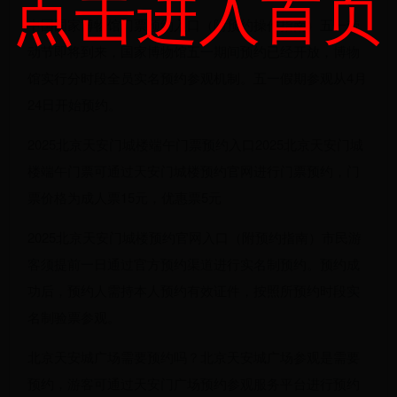
点击进入首页
中国国家博物馆门票预约入口（附预约操作指南）五一劳
动节即将到来，国家博物馆五一期间预约已经开放，博物
馆实行分时段全员实名预约参观机制。五一假期参观从4月
24日开始预约。
2025北京天安门城楼端午门票预约入口2025北京天安门城
楼端午门票可通过天安门城楼预约官网进行门票预约，门
票价格为成人票15元，优惠票5元
2025北京天安门城楼预约官网入口（附预约指南）市民游
客须提前一日通过官方预约渠道进行实名制预约。预约成
功后，预约人需持本人预约有效证件，按照所预约时段实
名制验票参观。
北京天安城广场需要预约吗？北京天安城广场参观是需要
预约，游客可通过天安门广场预约参观服务平台进行预约