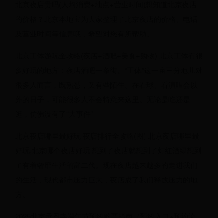
北京夜店贵吗(人均消费+地点+营业时间)想知道北京夜店
的价格？北京本地宝为大家整理了北京夜店的价格、电话
及营业时间等信息哦，希望对您有所帮助。
北京工体游玩全攻略(夜店+酒吧+美食+购物) 北京工体有很
多好玩的地方：夜店酒吧一条街。“工体”这一亩三分地儿对
很多人而言，既熟悉，又有些陌生。在看球、看演唱会以
外的日子，可能很多人不会特意来这里。无论是吃还是
逛，仿佛没有了“大事件”
北京夜店哪里最好玩 夜店排行全攻略(图) 北京夜店哪里最
好玩,北京哪个夜店好玩.想到了夜店就想到了灯红酒绿想到
了有着奢靡生活的富二代。现在夜店越来越多的走进我们
的生活，现代都市压力巨大，夜店成了我们释放压力的地
方。
2025北京承恩寺端午节预约购票指南（预约入口+预约流