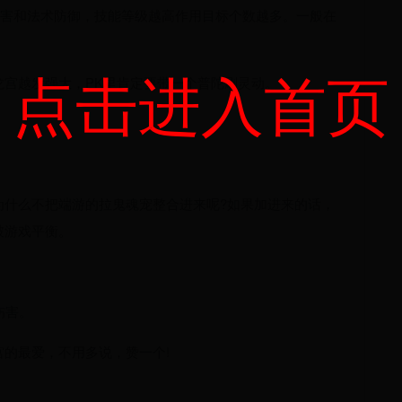
术伤害和法术防御，技能等级越高作用目标个数越多。一般在
点击进入首页
宫越发强大，PK里肯定要带一个普陀刷灵动。
为什么不把端游的拉鬼魂宠整合进来呢?如果加进来的话，
破游戏平衡。
伤害。
的最爱，不用多说，赞一个!