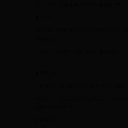
派，不加体，普陀也能比龙宫多出很多的血量。
▍五行咒
攻击技能，消耗64魔法，对多个目标进行法术攻
进行攻击。
小编点评：普陀唯一的输出技能，跟端游相比，
宫。
▍普渡众生
消耗64魔法，回复目标气血，附加持续气血回复
小编点评：手游里面没有化生寺推血，只有普渡
感觉点杀的作用不大。
▍灵动九天