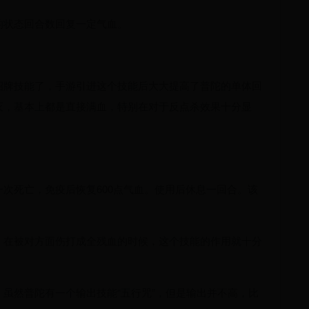
的状态回合数回复一定气血。
招牌技能了，手游引进这个技能后大大提高了普陀的单体回
灭，基本上都是直接满血，特别在对于反点杀效果十分显
次死亡，免疫后恢复600点气血。使用后休息一回合。该
，在被对方面伤打成全残血的时候，这个技能的作用就十分
虽然普陀有一个输出技能“五行咒”，但是输出并不高，比