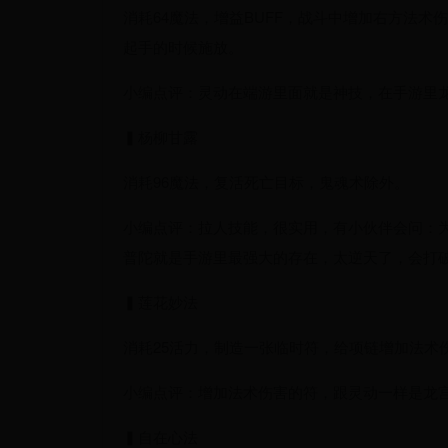
消耗64魔法，增益BUFF，战斗中增加右方法
起手的时候施放。
小编点评：灵动在端游里面就是神技，在手游里龙
▍杨柳甘露
消耗96魔法，复活死亡目标，鬼魂术除外。
小编点评：拉人技能，很实用，有小伙伴会问：
普陀就是手游里最强大的存在，太逆天了，会打
▍莲花妙法
消耗25活力，制造一张临时符，给项链增加法术
小编点评：增加法术伤害的符，跟灵动一样是龙宫
▍自在心法