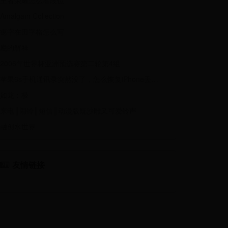
王者荣耀怎么看段位
Amalgam Collection
瘛字在田字格怎么写
嶏的解释
2006年世界杯亚洲预选赛第二轮第4组
苹果6s手机通讯录突然没了，怎么恢复iPhone丢失的电话号码
如龙：极
来电║闹铃║短信║动漫版既沙雕又可爱铃声
融创水世界
友情链接