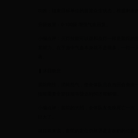
功效：结束目标单位的普渡众生状态，根据剩余
升级效果：0-100级 增强气血回复。
小编点评：灭灯技能可以说和点灯一样是普陀的
复能力。在手游中气血本身就不是很多，一灯一
著。
▍沐日慈悲
普陀绝技，消耗怒气，使全体队员在当回合免疫一
技能需要全部技能等级达到50才能解锁。
小编点评：普陀的大招，全体队友免疫死亡一次
巨大了。
就目前来说，普陀的定位仍然还是定在奶的位置。