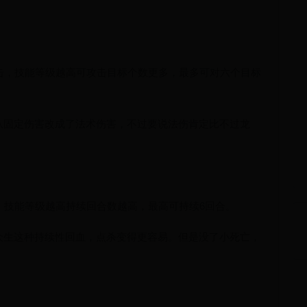
击，技能等级越高可攻击目标个数更多，最多可对六个目标
从固定伤害改成了法术伤害，不过要说法伤肯定比不过龙
。技能等级越高持续回合数越高，最高可持续6回合。
众生这种持续性回血，点杀变得更容易。但是没了小死亡，