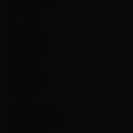
地狱火半岛任务大全
刀锋山任务大全
纳格兰任务大全
泰罗卡森林任务大全
虚空风暴任务大全
影月谷任务大全
赞加沼泽任务大全
T4套套装大全
玛洛恩套（德鲁伊T4套）
恶魔追猎者套（猎人T4套）