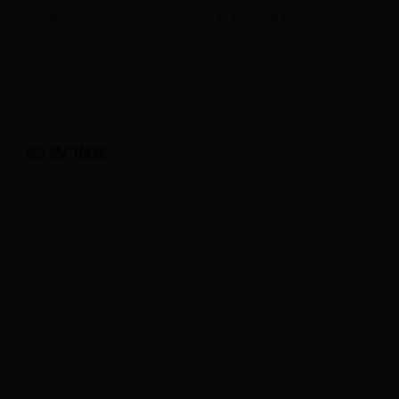
世界杯介绍
世界杯主题歌
2018世界杯球队
热门信息
世界杯彩票赔率谁定的,世界杯彩票倍数怎么算
【上海决胜招聘】
12 种出奇温顺的蛇类
剟的解释
一文看懂高达卡版，顺便点评各卡版机型
农村办婚礼需要多少钱 主要花费是在哪
为什么要解析域名？解析域名的重要性及作用详解
焉是什么意思？古今用法及例句详解!