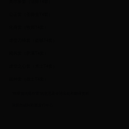
奥尔多套（法师T4套）
公正套（圣骑士T4套）
化身套（牧师T4套）
虚空刀锋套（盗贼T4套）
飓风套（萨满T4套）
虚空之心套（术士T4套）
战神套（战士T4套）
“唅呀填坑吼作雷”的意思及全诗出处和翻译赏析
深圳市福利彩票发行中心