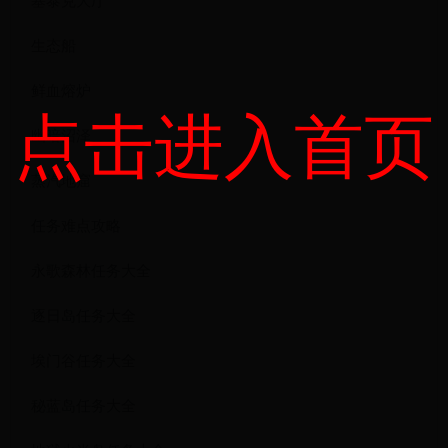
生态船
鲜血熔炉
点击进入首页
幽暗沼泽
蒸汽地窟
任务难点攻略
永歌森林任务大全
逐日岛任务大全
埃门谷任务大全
秘蓝岛任务大全