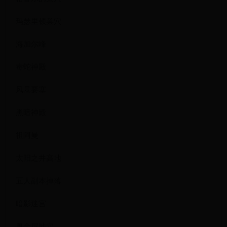
玛瑟里顿巢穴
海加尔峰
毒蛇神殿
风暴要塞
黑暗神殿
祖阿曼
太阳之井高地
五人副本掉落
暗影迷宫
奥金尼地穴