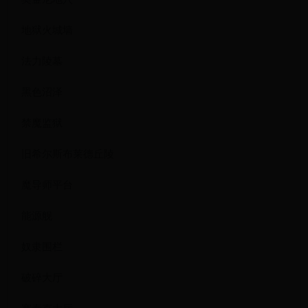
地狱火城墙
法力陵墓
黑色沼泽
禁魔监狱
旧希尔斯布莱德丘陵
魔导师平台
能源舰
奴隶围栏
破碎大厅
塞泰克大厅